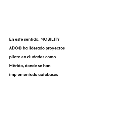
Juan Carlos Abascal,
Director de Movilidad
en
MOBILITY ADO
LATAM®
En este sentido,
MOBILITY
ADO®
ha liderado proyectos
piloto en ciudades como
Mérida, donde se han
implementado autobuses
eléctricos como parte de un
sistema de transporte más
limpio y eficiente. Según
Abascal, la clave para el éxito
de estos proyectos radica en
la colaboración entre el