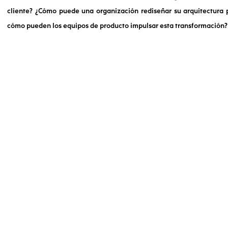
cliente? ¿Cómo puede una organización rediseñar su arquitectura p
cómo pueden los equipos de producto impulsar esta transformación?
¿Cómo puede
una organización
rediseñar su
arquitectura
para respaldar
sus objetivos?